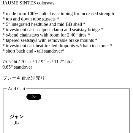
JAUME SINTES colorway
* made from 100% cult classic tubing for increased strength
* top and down tube gussets *
* 5" integrated headtube and mid BB shell *
* investment cast seatpost clamp and seatstay bridge *
* s-bend chainstays with room for 2.40” tires *
* tapered seatstays with removable brake mounts *
* investment cast heat-treated dropouts w/chain tensioner *
* short back end - tall standover*
75.5° ht / 70° st / 12.9“ cs / 11.7” bb /
9.65“ standover
ブレーキ台座別売り
Add Cart
ジャン
ル