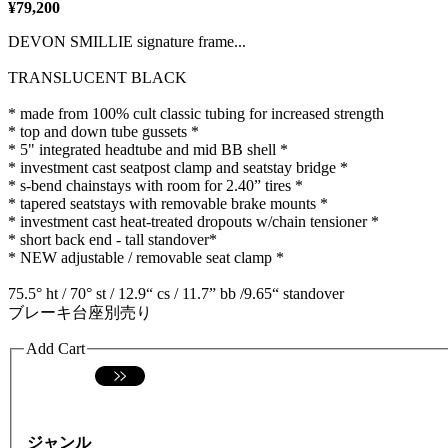
¥79,200
DEVON SMILLIE signature frame...
TRANSLUCENT BLACK
* made from 100% cult classic tubing for increased strength
* top and down tube gussets *
* 5" integrated headtube and mid BB shell *
* investment cast seatpost clamp and seatstay bridge *
* s-bend chainstays with room for 2.40” tires *
* tapered seatstays with removable brake mounts *
* investment cast heat-treated dropouts w/chain tensioner *
* short back end - tall standover*
* NEW adjustable / removable seat clamp *
75.5° ht / 70° st / 12.9“ cs / 11.7” bb /9.65“ standover
ブレーキ台座別売り
Add Cart
ジャンル