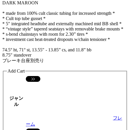
DARK MAROON
* made from 100% cult classic tubing for increased strength *
* Cult top tube gusset *
* 5" integrated headtube and externally machined mid BB shell *
* “vintage style” tapered seatstays with removable brake mounts *
* s-bend chainstays with room for 2.30” tires *
* investment cast heat-treated dropouts w/chain tensioner *
74.5° ht, 71° st, 13.55" - 13.85” cs, and 11.8” bb
8.75" standover
ブレーキ台座別売り
Add Cart
ジャン
ル
フレ
ーム