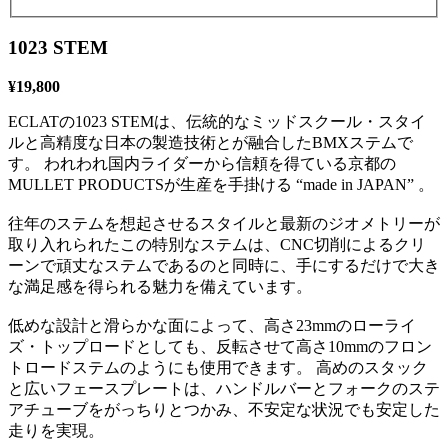
1023 STEM
¥19,800
ECLATの1023 STEMは、伝統的なミッドスクール・スタイ
ルと高精度な日本の製造技術とが融合したBMXステムで
す。 われわれ国内ライダーから信頼を得ている京都の
MULLET PRODUCTSが生産を手掛ける “made in JAPAN” 。
往年のステムを想起させるスタイルと最新のジオメトリーが
取り入れられたこの特別なステムは、CNC切削によるクリ
ーンで頑丈なステムであるのと同時に、手にするだけで大き
な満足感を得られる魅力を備えています。
低めな設計と滑らかな面によって、高さ23mmのローライ
ズ・トップロードとしても、反転させて高さ10mmのフロン
トロードステムのようにも使用できます。 高めのスタック
と広いフェースプレートは、ハンドルバーとフォークのステ
アチューブをがっちりとつかみ、不安定な状況でも安定した
走りを実現。