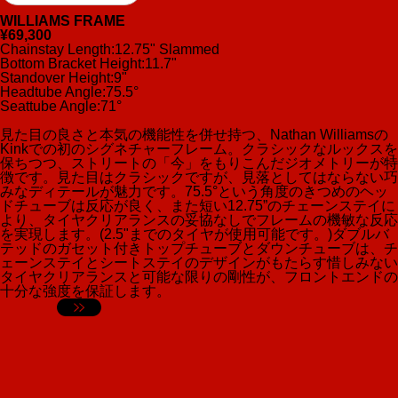
WILLIAMS FRAME
¥69,300
Chainstay Length:12.75" Slammed
Bottom Bracket Height:11.7"
Standover Height:9"
Headtube Angle:75.5°
Seattube Angle:71°
見た目の良さと本気の機能性を併せ持つ、Nathan Williamsの
Kinkでの初のシグネチャーフレーム。クラシックなルックスを
保ちつつ、ストリートの「今」をもりこんだジオメトリーが特
徴です。見た目はクラシックですが、見落としてはならない巧
みなディテールが魅力です。75.5°という角度のきつめのヘッ
ドチューブは反応が良く、また短い12.75”のチェーンステイに
より、タイヤクリアランスの妥協なしでフレームの機敏な反応
を実現します。(2.5"までのタイヤが使用可能です。)ダブルバ
テッドのガセット付きトップチューブとダウンチューブは、チ
ェーンステイとシートステイのデザインがもたらす惜しみない
タイヤクリアランスと可能な限りの剛性が、フロントエンドの
十分な強度を保証します。