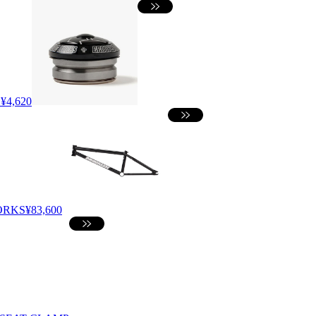
S
¥4,620
ORKS
¥83,600