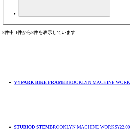
8
件中
1
件から
8
件を表示しています
V4 PARK BIKE FRAME
BROOKLYN MACHINE WORK
STUBIOD STEM
BROOKLYN MACHINE WORKS
¥22,0