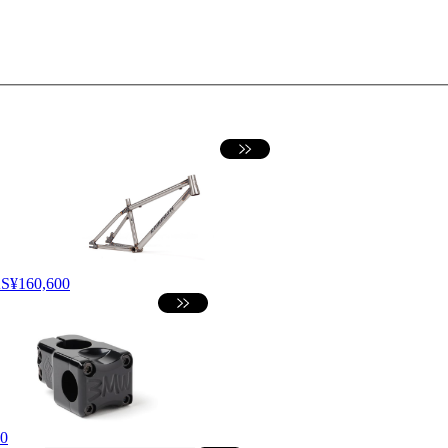
S
¥160,600
00